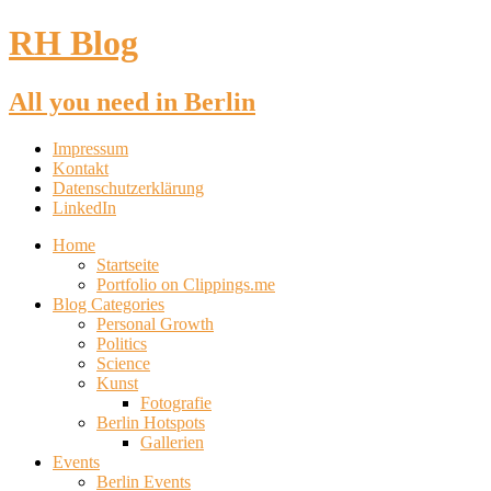
RH Blog
All you need in Berlin
Impressum
Kontakt
Datenschutzerklärung
LinkedIn
Home
Startseite
Portfolio on Clippings.me
Blog Categories
Personal Growth
Politics
Science
Kunst
Fotografie
Berlin Hotspots
Gallerien
Events
Berlin Events