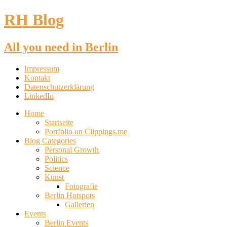
RH Blog
All you need in Berlin
Impressum
Kontakt
Datenschutzerklärung
LinkedIn
Home
Startseite
Portfolio on Clippings.me
Blog Categories
Personal Growth
Politics
Science
Kunst
Fotografie
Berlin Hotspots
Gallerien
Events
Berlin Events